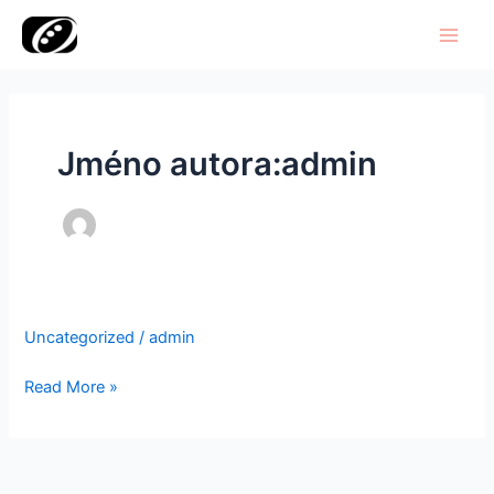
Přeskočit
Main
na
Men
obsah
Jméno autora:admin
Uncategorized
/
admin
Read More »